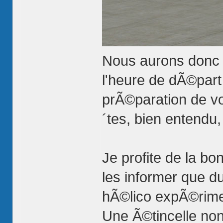
Nous aurons donc l
l'heure de dÃ©par
prÃ©paration de vo
´tes, bien entend
Je profite de la b
les informer que d
hÃ©lico expÃ©rim
Une Ã©tincelle non