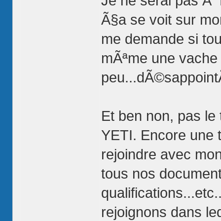
Je ne serai pas Ã 
Ã§a se voit sur mo
me demande si tout
mÃªme une vache e
peu...dÃ©sappoint
Et ben non, pas le 
YETI. Encore une t
rejoindre avec mon
tous nos documents 
qualifications...et
rejoignons dans led