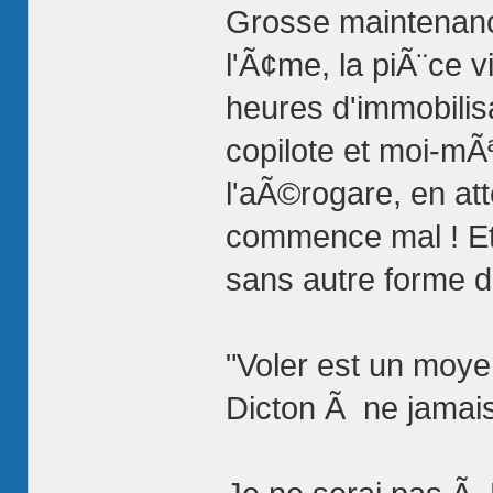
Grosse maintenance
l'Ã¢me, la piÃ¨ce v
heures d'immobilis
copilote et moi-mÃ
l'aÃ©rogare, en at
commence mal ! Et
sans autre forme d
"Voler est un moye
Dicton Ã ne jamais