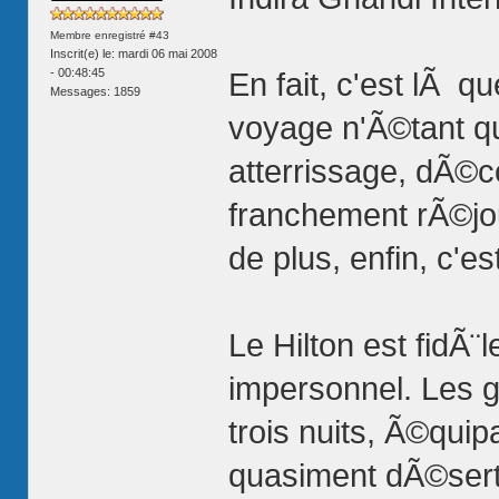
Membre enregistré #43
Inscrit(e) le: mardi 06 mai 2008
- 00:48:45
En fait, c'est lÃ 
Messages: 1859
voyage n'Ã©tant qu
atterrissage, dÃ©co
franchement rÃ©jo
de plus, enfin, c'es
Le Hilton est fidÃ¨
impersonnel. Les g
trois nuits, Ã©qui
quasiment dÃ©sert.