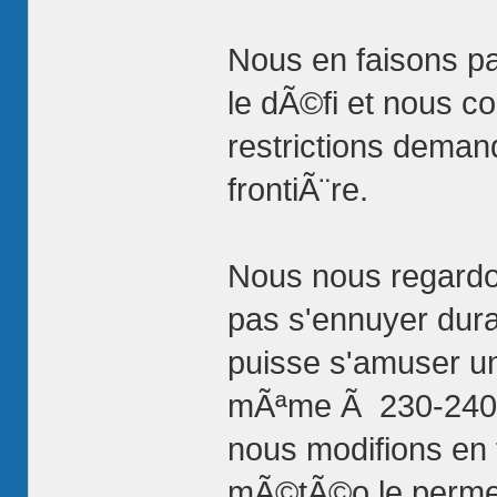
Nous en faisons pa
le dÃ©fi et nous co
restrictions deman
frontiÃ¨re.
Nous nous regardon
pas s'ennuyer duran
puisse s'amuser un 
mÃªme Ã 230-240 n
nous modifions en f
mÃ©tÃ©o le permet,