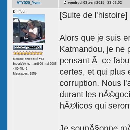
ATY020_Yves
vendredi 03 avril 2015 - 23:02:02
Dir-Tech
[Suite de l'histoire]
Alors que je suis 
Katmandou, je ne 
pensant Ã ce fabu
Membre enregistré #43
Inscrit(e) le: mardi 06 mai 2008
- 00:48:45
certes, et qui plus
Messages: 1859
corruption. Nous l
durant les nÃ©goc
hÃ©licos qui seron
Je soupÃ§onne mÃª