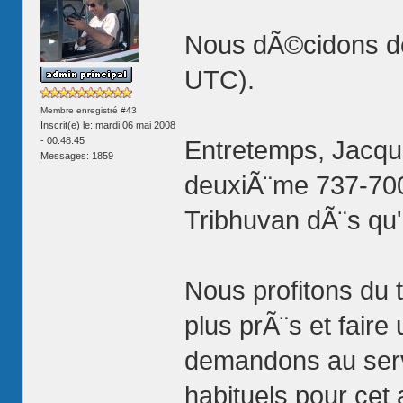
Nous dÃ©cidons de
UTC).
Membre enregistré #43
Inscrit(e) le: mardi 06 mai 2008
- 00:48:45
Entretemps, Jacqu
Messages: 1859
deuxiÃ¨me 737-700 
Tribhuvan dÃ¨s qu'i
Nous profitons du 
plus prÃ¨s et fair
demandons au serv
habituels pour cet 