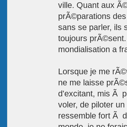
ville. Quant aux Ã
prÃ©parations des 
sans se parler, il
toujours prÃ©sent.
mondialisation a f
Lorsque je me rÃ©v
ne me laisse prÃ©s
d'excitant, mis Ã p
voler, de piloter un
ressemble fort Ã de
monde, je ne ferai