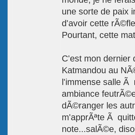
une sorte de paix 
d'avoir cette rÃ©fl
Pourtant, cette ma
C'est mon dernier 
Katmandou au NÃ©p
l'immense salle Ã m
ambiance feutrÃ©e
dÃ©ranger les autr
m'apprÃªte Ã quitt
note...salÃ©e, diso