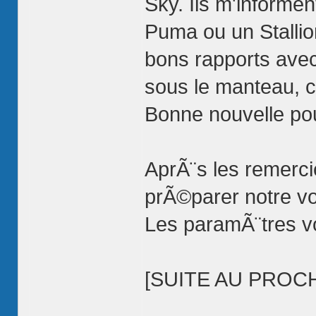
Sky. Ils m'informen
Puma ou un Stallio
bons rapports avec
sous le manteau, 
Bonne nouvelle po
AprÃ¨s les remerc
prÃ©parer notre vo
Les paramÃ¨tres vo
[SUITE AU PROC