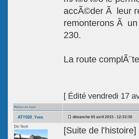
accÃ©der Ã leur re
remonterons Ã un 
230.
La route complÃ¨te
[ Édité vendredi 17 av
Retour en haut
ATY020_Yves
dimanche 05 avril 2015 - 12:33:30
Dir-Tech
[Suite de l'histoire]