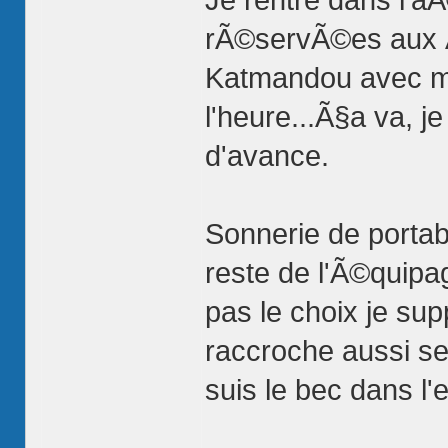
rÃ©servÃ©es aux Ã©
Katmandou avec mo
l'heure...Ã§a va, 
d'avance.
Sonnerie de portab
reste de l'Ã©quipage
pas le choix je su
raccroche aussi se
suis le bec dans l'