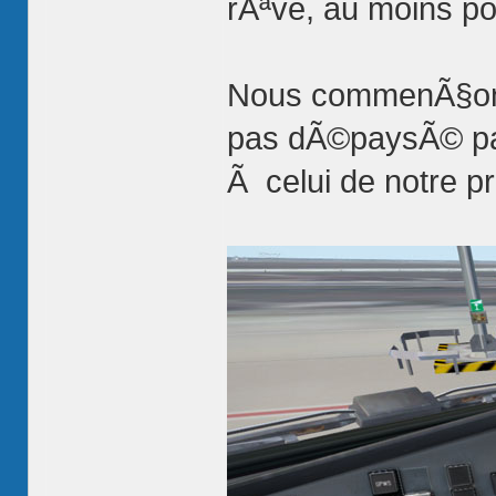
rÃªve, au moins p
Nous commenÃ§ons
pas dÃ©paysÃ© par 
Ã celui de notre p