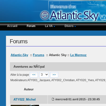
Accueil
Forum
La VA
Divers
Forums
Atlantic-Sky
::
Forums
:: Atlantic Sky ::
Le Mermoz
Aventures au NÃ©pal
Aller à la page
<<
>>
Modérateurs:ATY001_Jacques, ATY002_Christian, ATY020_Yves, ATY029
Auteur
ATY022_Michel
mercredi 01 avril 2015 - 23:30:45