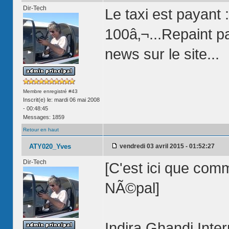
Dir-Tech
Le taxi est paya
100â‚¬...Repaint p
news sur le site...
Membre enregistré #43
Inscrit(e) le: mardi 06 mai 2008
- 00:48:45
Messages: 1859
Retour en haut
ATY020_Yves
vendredi 03 avril 2015 - 01:52:27
Dir-Tech
[C'est ici que co
NÃ©pal]
Indira Ghandi Inter