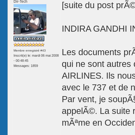
Dir-Tech
[suite du post pr
INDIRA GANDHI IN
Les documents prÃ©
Membre enregistré #43
Inscrit(e) le: mardi 06 mai 2008
- 00:48:45
qui ne sont autres
Messages: 1859
AIRLINES. Ils nous
avec le 737 et de 
Par vent, je soupÃ§
appelÃ©. La suite 
mÃªme en Occident