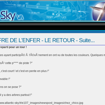
E DE L'ENFER - LE RETOUR - Suite...
reparti pour un tour !
tes ayant participÃ© Ã l'Ã©vÃ¨nement en ont vu de toutes les couleurs. Quelques 
 oÃ¹ cette p**** de piste ?"
c'est court ! et c'est en pente en plus !"
uvable !"
ns on se pose ?"
il y a des arbres partout !"
www.atlantic-sky.fr/e107_images/newspost_images/chez_chico.jpg