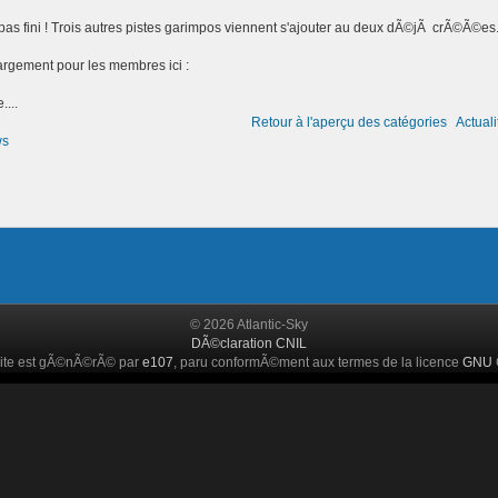
 pas fini ! Trois autres pistes garimpos viennent s'ajouter au deux dÃ©jÃ crÃ©Ã©es
rgement pour les membres ici :
...
Retour à l'aperçu des catégories
Actuali
ws
© 2026 Atlantic-Sky
DÃ©claration CNIL
ite est gÃ©nÃ©rÃ© par
e107
, paru conformÃ©ment aux termes de la licence
GNU