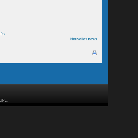
.
tés
Nouvelles news
GPL.