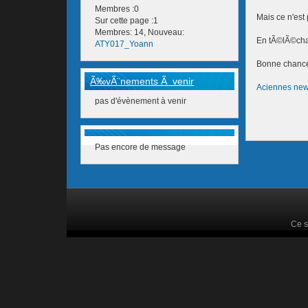
Membres :0
Mais ce n'est
Sur cette page :1
Membres: 14, Nouveau:
En tÃ©lÃ©cha
ATY017_Yoann
Bonne chance.
Ã‰vÃ¨nements Ã venir
Aciennes ne
pas d'évènement à venir
Pas encore de message
Ce s