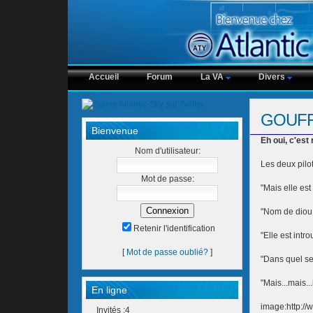
Accueil
Forum
La VA
Divers
GOUFFR
Bienvenue
Eh oui, c'est 
Nom d'utilisateur:
Les deux pilo
Mot de passe:
"Mais elle est
"Nom de diou, 
Retenir l'identification
"Elle est intro
[
Mot de passe oublié?
]
"Dans quel se
"Mais...mais...
En ligne
image:http://
Invités :4