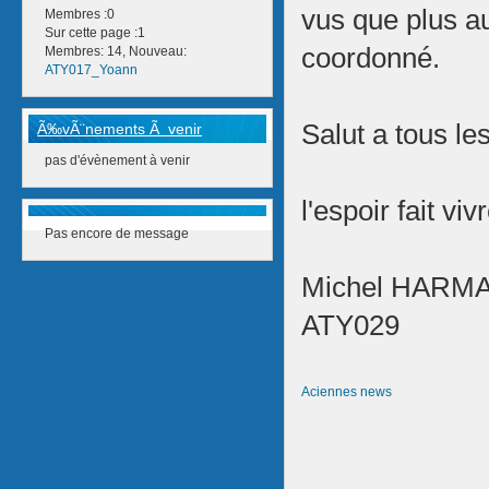
vus que plus au
Membres :0
Sur cette page :1
coordonné.
Membres: 14, Nouveau:
ATY017_Yoann
Salut a tous le
Ã‰vÃ¨nements Ã venir
pas d'évènement à venir
l'espoir fait viv
Pas encore de message
Michel HARMA
ATY029
Aciennes news