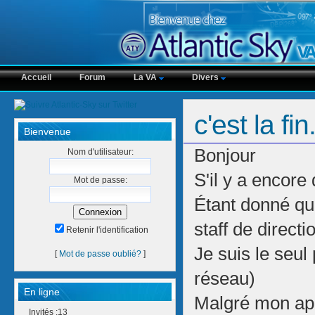
Accueil
Forum
La VA
Divers
c'est la fin.
Bienvenue
Bonjour
Nom d'utilisateur:
S'il y a encore 
Mot de passe:
Étant donné qu'
staff de directi
Retenir l'identification
Je suis le seul
[
Mot de passe oublié?
]
réseau)
En ligne
Malgré mon appel
Invités :13